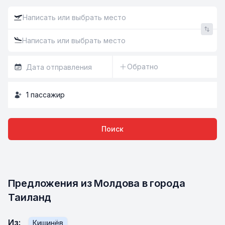
Обратно
1
пассажир
Поиск
Предложения из Молдова в города 
Таиланд
Из
:
Кишинёв