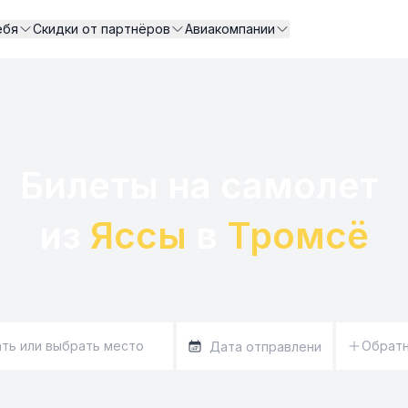
ебя
Скидки от партнёров
Авиакомпании
Билеты на самолет 

из 
Яссы
 в 
Тромсё
Обрат