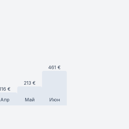
461
€
213
€
116
€
Апр
Май
Июн