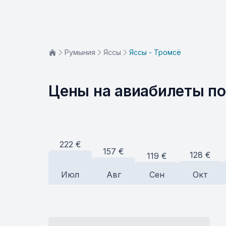
Румыния
Яссы
Яссы - Тромсё
Цены на авиабилеты п
222
€
157
€
128
€
119
€
Июл
Авг
Сен
Окт