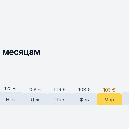
о месяцам
125
€
109
€
108
€
108
€
103
€
Ноя
Дек
Янв
Фев
Мар