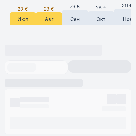
36
€
33
€
28
€
23
€
23
€
Июл
Авг
Сен
Окт
Ноя