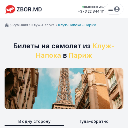
Поддержка 24/7
+373 22 844 111
Румыния
Клуж-Напока
Клуж-Напока - Париж
Билеты на самолет из
Клуж-
Напока
в
Париж
В одну сторону
Туда-обратно