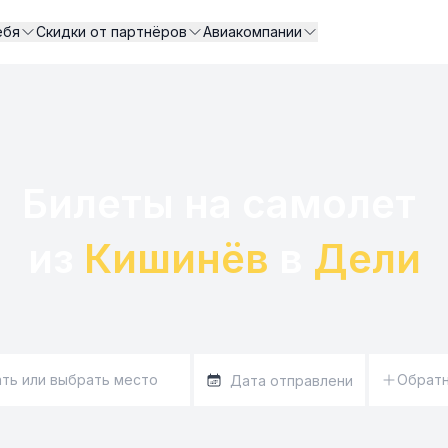
ебя
Скидки от партнёров
Авиакомпании
Билеты на самолет 

из 
Кишинёв
 в 
Дели
Обрат