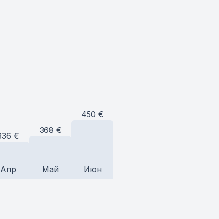
450
€
368
€
336
€
Апр
Май
Июн