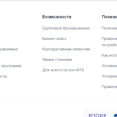
Возможности
Полезн
Групповое бронирование
Политик
ы
Бизнес-класс
Правила
потреб
адаваемые
Корпоративным клиентам
Как исп
Умные стыковки
 программа
Условия
Для агентств non-IATA
люты
Условия
Правила