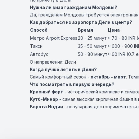
Нужна ли виза гражданам Молдовы?
Да, гражданам Молдовы требуется электронная в
Как добраться из аэропорта Дели в центр?
Способ
Время
Цена
Метро Airport Express
20 - 25 минут
≈ 70 - 80 INR 
Такси
35 - 50 минут
≈ 600 - 900 IN
Автобус
50 - 80 минут
≈ 60 INR (0.7 
О направлении: Дели
Когда лучше лететь в Дели?
Самый комфортный сезон -
октябрь - март
. Тем
Что посмотреть в первую очередь?
Красный форт
- исторический комплекс и симво
Кутб-Минар
- самая высокая кирпичная башня в
Ворота Индии
- популярная достопримечательно