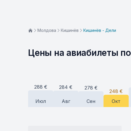
Молдова
Кишинёв
Кишинёв - Дели
Цены на авиабилеты п
288
€
284
€
278
€
248
€
Июл
Авг
Сен
Окт