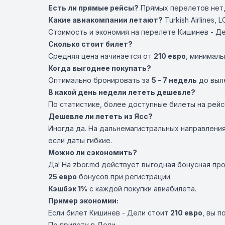
Есть ли прямые рейсы?
Прямых перелетов нет,
Какие авиакомпании летают?
Turkish Airlines
,
LO
Стоимость и экономия на перелете Кишинев - Д
Сколько стоит билет?
Средняя цена начинается от
210 евро
, минималь
Когда выгоднее покупать?
Оптимально бронировать за
5 - 7 недель
до выле
В какой день недели лететь дешевле?
По статистике, более доступные билеты на рей
Дешевле ли лететь из Ясс?
Иногда да. На дальнемагистральных направлени
если даты гибкие.
Можно ли сэкономить?
Да! На zbor.md действует выгодная бонусная пр
25 евро
бонусов при регистрации.
Кэшбэк 1%
с каждой покупки авиабилета.
Пример экономии:
Если билет Кишинев - Дели стоит
210 евро
, вы 
По прилету в Дели