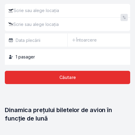
Întoarcere
1
pasager
Căutare
Dinamica prețului biletelor de avion în 
funcție de lună