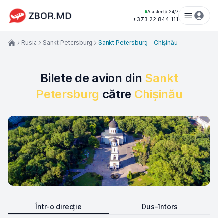
Asistență 24/7
+373 22 844 111
Rusia
Sankt Petersburg
Sankt Petersburg - Chișinău
Bilete de avion din
Sankt
Petersburg
către
Chișinău
Într-o direcție
Dus-întors