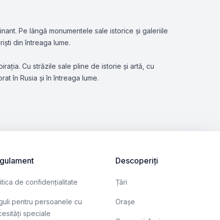
nant. Pe lângă monumentele sale istorice și galeriile
riști din întreaga lume.
ația. Cu străzile sale pline de istorie și artă, cu
at în Rusia și în întreaga lume.
gulament
Descoperiți
itica de confidențialitate
Țări
uli pentru persoanele cu
Orașe
esități speciale