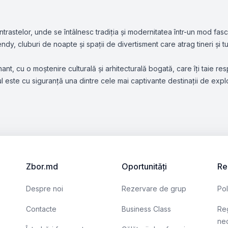
astelor, unde se întâlnesc tradiția și modernitatea într-un mod fasci
ndy, cluburi de noapte și spații de divertisment care atrag tineri și tu
, cu o moștenire culturală și arhitecturală bogată, care îți taie respir
 este cu siguranță una dintre cele mai captivante destinații de explor
Zbor.md
Oportunități
Re
Despre noi
Rezervare de grup
Pol
Contacte
Business Class
Reg
nec