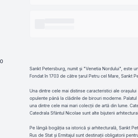
0
Sankt Petersburg, numit și "Venetia Nordului", este un o
Fondat în 1703 de către țarul Petru cel Mare, Sankt Pet
Una dintre cele mai distinse caracteristici ale orașului
opulente până la clădirile de birouri moderne. Palatul 
una dintre cele mai mari colecții de artă din lume. C
Catedrala Sfântul Nicolae sunt alte bijuterii arhitectur
Pe lângă bogăția sa istorică și arhitecturală, Sankt Pe
Rus de Stat și Ermitajul sunt destinații obligatorii pen