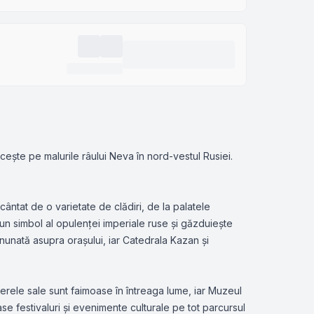
lucește pe malurile râului Neva în nord-vestul Rusiei.
ncântat de o varietate de clădiri, de la palatele
e un simbol al opulenței imperiale ruse și găzduiește
nunată asupra orașului, iar Catedrala Kazan și
operele sale sunt faimoase în întreaga lume, iar Muzeul
ase festivaluri și evenimente culturale pe tot parcursul