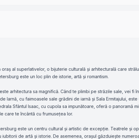
raș al superlativelor, o bijuterie culturală și arhitecturală care stră
ersburg este un loc plin de istorie, artă și romantism.
 este arhitectura sa magnifică. Când te plimbi pe străzile sale, vei fi î
de Iarnă, cu faimoasele sale grădini de iarnă și Sala Ermitajului, est
atedrala Sfântul Isaac, cu cupola sa impunătoare, oferă o panoramă mi
ale care te încântă cu frumusețea lor.
tersburg este un centru cultural și artistic de excepție. Teatrele și 
tru iubitorii de artă și istorie. De asemenea, orașul găzduiește numero