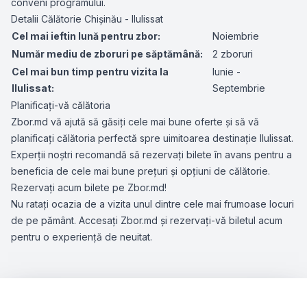
conveni programului.
Detalii Călătorie Chișinău - Ilulissat
Cel mai ieftin lună pentru zbor:
Noiembrie
Număr mediu de zboruri pe săptămână:
2 zboruri
Cel mai bun timp pentru vizita la
Iunie -
Ilulissat:
Septembrie
Planificați-vă călătoria
Zbor.md vă ajută să găsiți cele mai bune oferte și să vă
planificați călătoria perfectă spre uimitoarea destinație Ilulissat.
Experții noștri recomandă să rezervați bilete în avans pentru a
beneficia de cele mai bune prețuri și opțiuni de călătorie.
Rezervați acum bilete pe Zbor.md!
Nu ratați ocazia de a vizita unul dintre cele mai frumoase locuri
de pe pământ. Accesați Zbor.md și rezervați-vă biletul acum
pentru o experiență de neuitat.