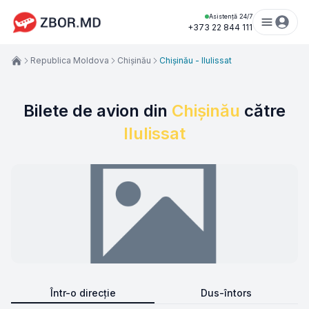
Asistență 24/7
+373 22 844 111
Republica Moldova
Chișinău
Chișinău - Ilulissat
Bilete de avion din
Chișinău
către
Ilulissat
Într-o direcție
Dus-întors