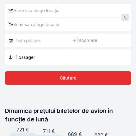
Întoarcere
1
pasager
Căutare
Dinamica prețului biletelor de avion în 
funcție de lună
721
€
711
€
689
€
682
€