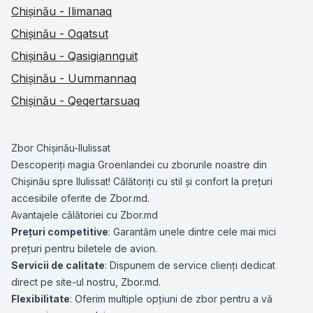
Chișinău - Ilimanaq
Chișinău - Oqatsut
Chișinău - Qasigiannguit
Chișinău - Uummannaq
Chișinău - Qeqertarsuaq
Zbor Chișinău-Ilulissat
Descoperiți magia Groenlandei cu zborurile noastre din
Chișinău spre Ilulissat! Călătoriți cu stil și confort la prețuri
accesibile oferite de Zbor.md.
Avantajele călătoriei cu Zbor.md
Prețuri competitive
: Garantăm unele dintre cele mai mici
prețuri pentru biletele de avion.
Servicii de calitate
: Dispunem de service clienți dedicat
direct pe site-ul nostru, Zbor.md.
Flexibilitate
: Oferim multiple opțiuni de zbor pentru a vă