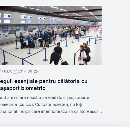
8170
2017-09-25
eguli esențiale pentru călătoria cu
așaport biometric
e 6 ani în țara noastră se emit doar pașapoarte
iometrice (cu cip). Cu toate acestea, nu toți
onaționalii noștri care intenționează să călătorească
este hotare cunosc toate nuanțele acestui subiect.
bor.md a hotărât să vă atragă atenția la aspectele