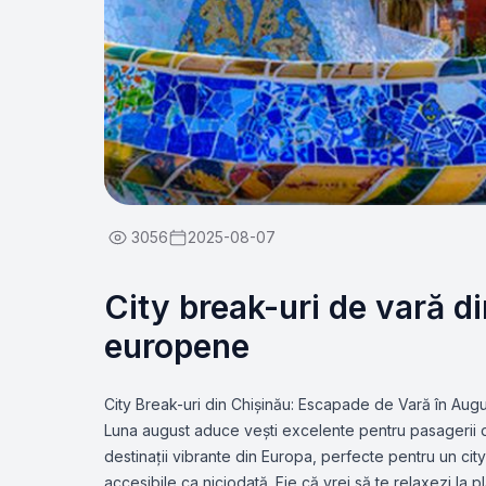
3056
2025-08-07
City break-uri de vară di
europene
City Break-uri din Chișinău: Escapade de Vară în Aug
Luna august aduce vești excelente pentru pasagerii di
destinații vibrante din Europa, perfecte pentru un ci
accesibile ca niciodată. Fie că vrei să te relaxezi la 