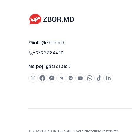
schimb sau alte articole esențiale. Dimensiunile și
greutatea permise pentru bagajul de mână pot varia î
funcție de compania aeriană.
info@zbor.md
+373 22 844 111
Ne poți găsi și aici:
©
2026
EXPLOR TUR SRL
Toate drepturile rezervate.