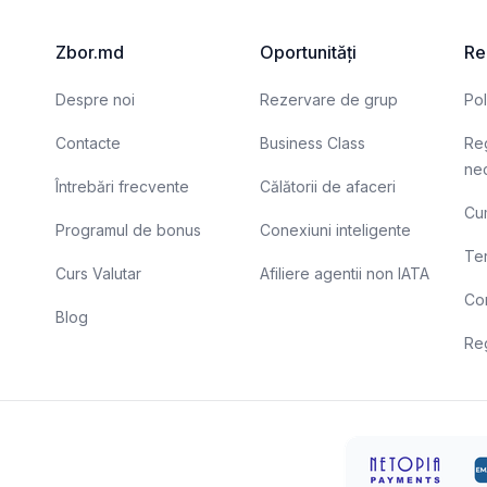
confortului pasagerilor.
e
n
p
Zbor.md
Oportunități
Re
d
Despre noi
Rezervare de grup
Pol
Contacte
Business Class
Reg
nec
Întrebări frecvente
Călătorii de afaceri
Cum
Programul de bonus
Conexiuni inteligente
Ter
Curs Valutar
Afiliere agentii non IATA
Con
Blog
Re