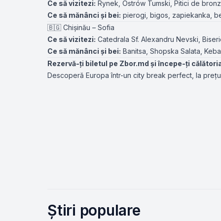
Ce să vizitezi:
Rynek, Ostrów Tumski, Pitici de bronz
Ce să mănânci și bei:
pierogi, bigos, zapiekanka, b
🇧🇬 Chișinău – Sofia
Ce să vizitezi:
Catedrala Sf. Alexandru Nevski, Biser
Ce să mănânci și bei:
Banitsa, Shopska Salata, Kebap
Rezervă-ți biletul pe
Zbor.md
și începe-ți călători
Descoperă Europa într-un city break perfect, la prețur
Știri populare