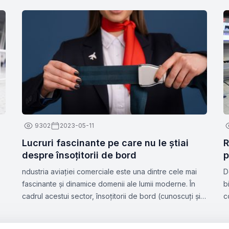
9302
2023-05-11
Lucruri fascinante pe care nu le știai
R
despre însoțitorii de bord
p
ndustria aviației comerciale este una dintre cele mai
D
fascinante și dinamice domenii ale lumii moderne. În
b
cadrul acestui sector, însoțitorii de bord (cunoscuți și
c
sub denumirea de însoțitori de zbor sau stewardese)
p
joacă un rol esențial în asigurarea siguranței și
Z