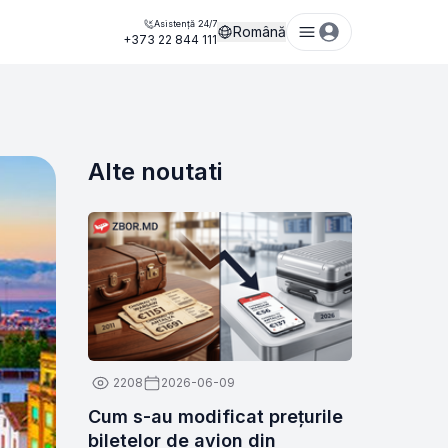
Asistență 24/7
Română
+373 22 844 111
Alte noutati
2208
2026-06-09
Cum s-au modificat prețurile
biletelor de avion din