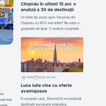
Chișinău în ultimii 15 ani: o
analiză a 30 de destinații
Un bilet de avion spre Varșovia din
Chișinău cu 90% mai ieftin? Nu este o
greșeală de tipar. O analiză completă a
prețurilor zborurilor pe 30 de destinații
populare. Statistici și analize pentru anul
2026.
1340
2026-06-04
Luna iulie vine cu oferte
avantajoase
tre
În această vară, Zbor.md îți recomandă
sunt mai
destinații europene populare,
onomie