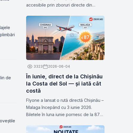
accesibile prin zboruri directe din
Chișinău. Cu tarife avantajoase
disponibile în luna iulie, acum este
momentul ideal să planifici următoarea
lajele
călătorie și să descoperi unele dintre
plimbări
cele mai apreciate orașe din Europa.
3323
2026-06-04
În iunie, direct de la Chișinău
lin de
la Costa del Sol — și iată cât
costă
Flyone a lansat o rută directă Chișinău –
Malaga începând cu 3 iunie 2026.
Biletele în luna iunie pornesc de la 87
oveștile
de euro pe sens. Zborurile au loc joia și
duminica. Verificați datele pe Zbor.md