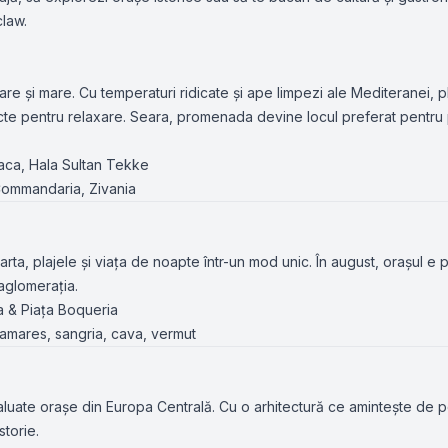
claw.
are și mare. Cu temperaturi ridicate și ape limpezi ale Mediteranei, p
e pentru relaxare. Seara, promenada devine locul preferat pentru 
naca, Hala Sultan Tekke
 Commandaria, Zivania
ta, plajele și viața de noapte într-un mod unic. În august, orașul e p
aglomerația.
a & Piața Boqueria
lamares, sangria, cava, vermut
luate orașe din Europa Centrală. Cu o arhitectură ce amintește de p
storie.