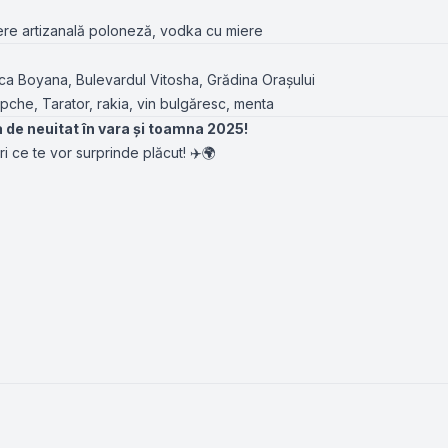
ere artizanală poloneză, vodka cu miere
ica Boyana, Bulevardul Vitosha, Grădina Orașului
che, Tarator, rakia, vin bulgăresc, menta
a de neuitat în vara și toamna 2025!
i ce te vor surprinde plăcut! ✈️🌍