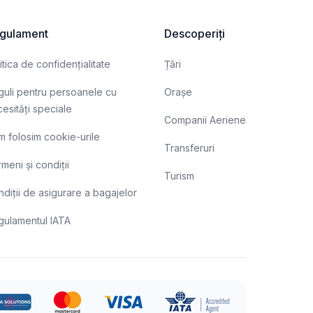
sențiale ce țin de perfectarea pașaportului biometric,
recum și facilitățile pe care le oferă acest tip de
gulament
Descoperiți
ocument.
itica de confidențialitate
Țări
uli pentru persoanele cu
Orașe
esități speciale
Companii Aeriene
 folosim cookie-urile
Transferuri
meni și condiții
Turism
diții de asigurare a bagajelor
gulamentul IATA