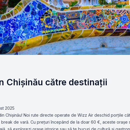
n Chișinău către destinații
ust 2025
n Chișinău! Noi rute directe operate de Wizz Air deschid porțile că
ty break de vară. Cu prețuri începând de la doar 60 €, aceste orașe 
plajă, să explorezi orașe istorice sau să te bucuri de cultură și gastr