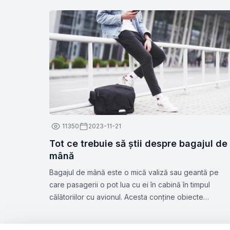
11350
2023-11-21
Tot ce trebuie să știi despre bagajul de
mână
Bagajul de mână este o mică valiză sau geantă pe
care pasagerii o pot lua cu ei în cabină în timpul
călătoriilor cu avionul. Acesta conține obiecte
personale și necesare pentru călătorie, cum ar fi
documente, medicamente, gadget-uri, haine de