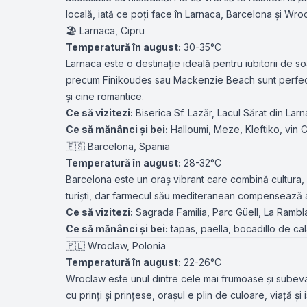
locală, iată ce poți face în Larnaca, Barcelona și Wro
🏖️ Larnaca, Cipru
Temperatură în august:
30-35°C
Larnaca este o destinație ideală pentru iubitorii de so
precum Finikoudes sau Mackenzie Beach sunt perfect
și cine romantice.
Ce să vizitezi:
Biserica Sf. Lazăr, Lacul Sărat din Lar
Ce să mănânci și bei:
Halloumi, Meze, Kleftiko, vin
🇪🇸 Barcelona, Spania
Temperatură în august:
28-32°C
Barcelona este un oraș vibrant care combină cultura, ar
turiști, dar farmecul său mediteranean compensează 
Ce să vizitezi:
Sagrada Familia, Parc Güell, La Rambl
Ce să mănânci și bei:
tapas, paella, bocadillo de ca
🇵🇱 Wroclaw, Polonia
Temperatură în august:
22-26°C
Wroclaw este unul dintre cele mai frumoase și subeva
cu prinți și prințese, orașul e plin de culoare, viață și i