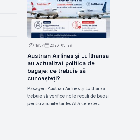
1957
2026-05-29
Austrian Airlines și Lufthansa
au actualizat politica de
bagaje: ce trebuie să
cunoașteți?
Pasagerii Austrian Airlines și Lufthansa
trebuie să verifice noile reguli de bagaj
pentru anumite tarife. Află ce este
inclus, cum eviți taxele suplimentare și
cum te poate ajuta Zbor.md.